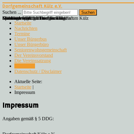
Dorfgemeinschaft Külz e.V.
Suchen ...
Suchen
Gemeinde Külz im Hunsrück
Spiel und Spaß am Teich in Külz
Sonnenuntergang hinter den Hügeln um Külz
Die Külzer Grillhütten
Frühlingsmarkt der Dorfgemeinschaft
Malerisch schön: Unser Hunsrück
Startseite
Nachrichten
Termine
Unser Bürgerbus
Unser Bürgerbüro
Seniorenwohngemeinschaft
Der Vereinsvorstand
Die Vereinssatzung
Impressum
Datenschutz / Disclaimer
Aktuelle Seite:
Startseite
|
Impressum
Impressum
Angaben gemäß § 5 DDG: