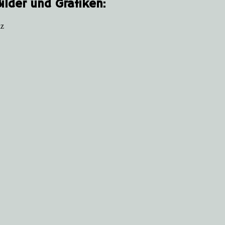
lder und Grafiken:
lz